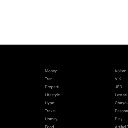
Money
Kolom
Tren
VIK
Properti
JEO
Lifestyle
Lestari
Hype
Ohayo 
Travel
Pesona
Homey
Play
Food
Artikel