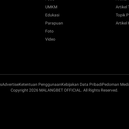
UMKM
Artikel 
Edukasi
Topik P
Parapuan
Artikel
Foto
Video
s
Advertise
Ketentuan Penggunaan
Kebijakan Data Pribadi
Pedoman Media
Copyright 2026 MALANGBET OFFICIAL. All Rights Reserved.