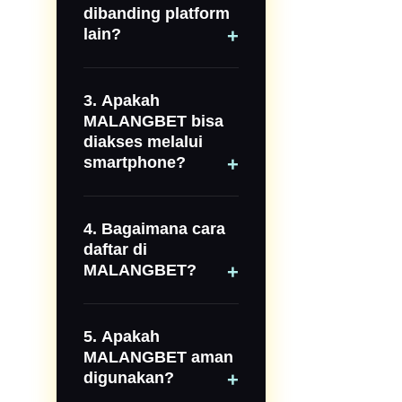
dibanding platform
cepat, stabil, dan mudah
lain?
diakses dengan dukungan
Server SGP untuk
Keunggulan
memberikan pengalaman
MALANGBET terletak
3. Apakah
pengguna yang lebih
MALANGBET bisa
pada kecepatan akses,
optimal.
diakses melalui
stabilitas server, tampilan
smartphone?
yang user-friendly, serta
sistem keamanan yang
Ya, MALANGBET dapat
terus diperbarui untuk
diakses melalui berbagai
4. Bagaimana cara
kenyamanan pengguna.
daftar di
perangkat, termasuk
MALANGBET?
smartphone, tablet, dan
desktop, tanpa
mengurangi performa
Proses pendaftaran di
maupun kenyamanan
MALANGBET sangat
5. Apakah
MALANGBET aman
penggunaan.
mudah. Pengguna hanya
digunakan?
perlu mengisi data yang
diperlukan pada halaman