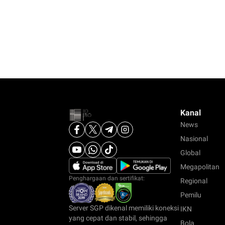
Kanal
News
Nasional
Global
Megapolitan
Penghargaan dan sertifikat:
Regional
Pemilu
Server SGP dikenal memiliki koneksi
IKN
yang cepat dan stabil, sehingga
Bola