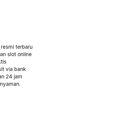
resmi terbaru
an slot online
tis
t via bank
an 24 jam
 nyaman.