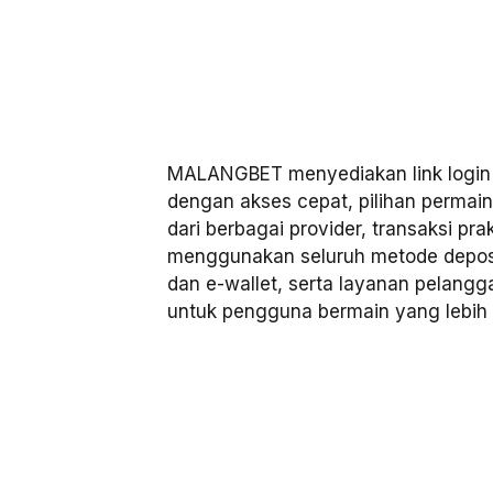
MALANGBET menyediakan link login 
dengan akses cepat, pilihan permain
dari berbagai provider, transaksi prak
menggunakan seluruh metode deposi
dan e-wallet, serta layanan pelangg
untuk pengguna bermain yang lebih