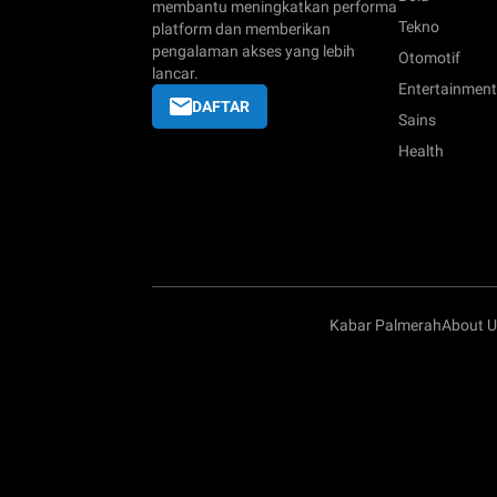
membantu meningkatkan performa
Tekno
platform dan memberikan
pengalaman akses yang lebih
Otomotif
lancar.
Entertainment
DAFTAR
Sains
Health
Kabar Palmerah
About U