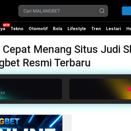
ya
Tekno
Otomotif
Bola
Lifestyle
Tren
Lestari
He
Cepat Menang Situs Judi S
gbet Resmi Terbaru
ESS