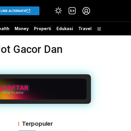
LINK ALTERNATIF
alth
Money
Properti
Edukasi
Travel
lot Gacor Dan
DAFTAR
NEW PLAYER
Terpopuler